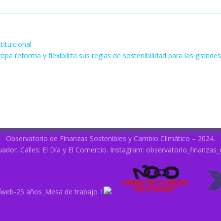
tituicional
opa reforma y flexibiliza sus reglas de sostenibilidad para las grand
Observatorio de Finanzas Sostenibles y Cambio Climático – 2024.
uador. Calles: El Día y El Comercio. Instagram:
observatorio_finanzas_