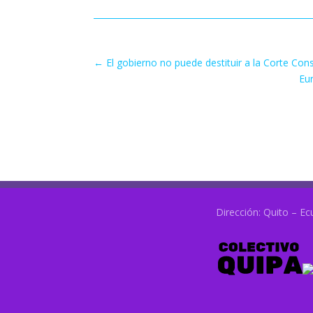
←
El gobierno no puede destituir a la Corte Cons
Eur
Dirección: Quito – Ec