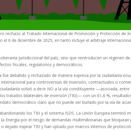
o rechazo al Tratado Internacional de Promoción y Protección de Inv
o el 6 de diciembre de 2025, en tanto incluye el arbitraje internaci
beranía jurisdiccional del país, sino que reintroducen un régimen de p
ctos fiscales, regulatorios y democráticos.
fue debatido y rechazado de manera expresa por la ciudadanía ecuato
 internacional para controversias de inversión, contractuales o come
iudadanía volvió a decir NO a la vía constituyente —asociada, entre 
 los tratados bilaterales de inversión (TBI)— con un 61,6 %, resulta
dato democrático claro que no puede ser burlado por la vía de acuer
án abandonando los TBI y el sistema ISDS. La Unión Europea terminó m
 la Energía por el riesgo de demandas multimillonarias que bloquean p
o dejado expirar TBI y han optado por marcos internos de protección