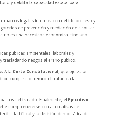
orio y debilita la capacidad estatal para
ía: marcos legales internos con debido proceso y
igatorios de prevención y mediación de disputas;
raje no es una necesidad económica, sino una
icas públicas ambientales, laborales y
 trasladando riesgos al erario público.
e. A la
Corte Constitucional
, que ejerza un
debe cumplir con remitir el tratado a la
impactos del tratado. Finalmente, el
Ejecutivo
 debe comprometerse con alternativas de
nibilidad fiscal y la decisión democrática del