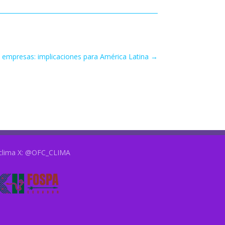
es empresas: implicaciones para América Latina
→
clima
X:
@OFC_CLIMA